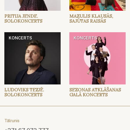
PRITIJA JENDE.
MAZULIS KLAUSĀS,
SOLOKONCERTS
SAJŪTAS RAISĀS
KONCERTS
KONCERTS
LUDOVIKS TEZJĒ.
SEZONAS ATKLĀŠANAS
SOLOKONCERTS
GALĀ KONCERTS
Tālrunis