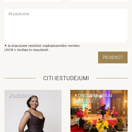
*
Ja atsauksme neatbilst vispārpieņemtām normām,
LNOB ir tiesības to nepublicēt.
CITI IESTUDĒJUMI
KONCERTS
KONCERTS, VISAI
ĢIMENEI