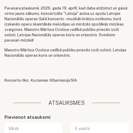
Pavasara plaukumā, 2026. gada 19. aprīlī, kad daba atdzimst un gaisā
virmo jauns sākums, koncertzāle "Latvija" aicina uz spožu Latvijas
Nacionālās operas Galā koncertu – muzikāli krāšņu notikumu, kurā
izskanēs operu skaistākās melodijas un mirdzēs spožākās mūzikas
zvaigznes. Maestro Mārtiņa Ozoliņa vadībā publiku priecēs izcili
solisti, Latvijas Nacionālās operas koris un orķestris. Svinēsim
pavasari mūzikā!
Maestro Mārtiņa Ozoliņa vadībā publiku priecēs izcili solisti, Latvijas
Nacionālās operas koris un orķestris.
Koncertu rīko:
Kurzemes filharmonija
SIA
ATSAUKSMES
Pievienot atsauksmi