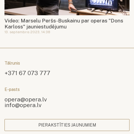
Video: Marselu Peršs-Buskainu par operas "Dons
Karloss" jauniestudējumu
13. septembris 2023, 14:38
Tālrunis
+371 67 073 777
E-pasts
opera@opera.lv
info@opera.lv
PIERAKSTĪTIES JAUNUMIEM