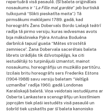
repertuārā visā pasaulē. (Šī baleta oriģinālais
nosaukums ir “
La Fille mal gardée
” jeb burtiskā
tulkojumā “Slikti pieskatīta meita”.) Tā
pirmsākumi meklējami 1789. gadā, kad
horeogrāfs Žans Dobervals Bordo Lielajā teātrī
radīja tā pirmo versiju, kuras iedvesmas avots
bija mākslinieka Pjēra Antuāna Boduēna
darbnīcā tapusī guaša “Mātes strostētā
zemniece”. Žana Dobervala sacerētais baleta
librets izrādījās tik dzīvotspējīgs, ka citi
iestudētāji to turpinājuši izmantot, mainot
nosaukumu, horeogrāfiju un muzikālo partitūru.
Izcilais britu horeogrāfs sers Frederiks Eštons
(1904-1988) savu versiju baletam “Veltīgā
uzmanība” radīja 1960. gadā Londonas
Karaliskajā baletā. Viņa veidotais iestudējums ar
Osberta Lankastera scenogrāfiju un kostīmiem
joprojām tiek plaši iestudēts visā pasaulē un
šobrīd tiek uzskatīts par šī baleta kanonisko