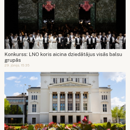
Konkurss: LNO koris aicina dziedātājus visās balsu
grupās
29. jūnijs, 15:35