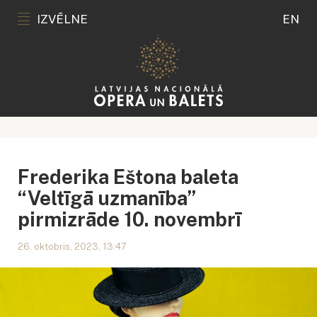
IZVĒLNE
EN
Frederika Eštona baleta
“Veltīgā uzmanība”
pirmizrāde 10. novembrī
26. oktobris, 2023, 13:47