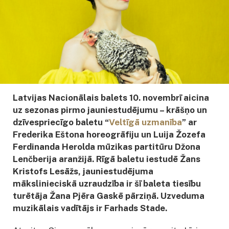
Latvijas Nacionālais balets 10. novembrī aicina
uz sezonas pirmo jauniestudējumu – krāšņo un
dzīvespriecīgo baletu “
Veltīgā uzmanība
” ar
Frederika Eštona horeogrāfiju un Luija Žozefa
Ferdinanda Herolda mūzikas partitūru Džona
Lenčberija aranžijā. Rīgā baletu iestudē Žans
Kristofs Lesāžs, jauniestudējuma
mākslinieciskā uzraudzība ir šī baleta tiesību
turētāja Žana Pjēra Gaskē pārziņā. Uzveduma
muzikālais vadītājs ir Farhads Stade.