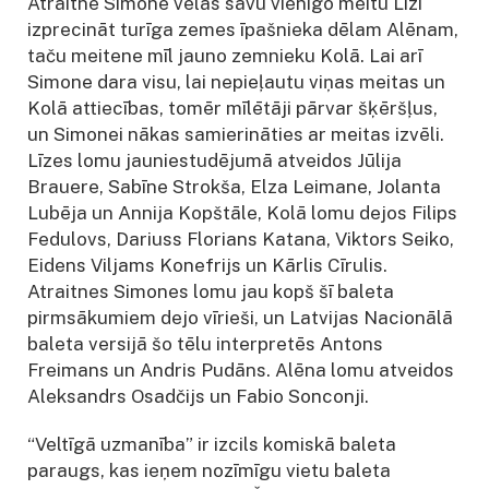
Atraitne Simone vēlas savu vienīgo meitu Līzi
izprecināt turīga zemes īpašnieka dēlam Alēnam,
taču meitene mīl jauno zemnieku Kolā. Lai arī
Simone dara visu, lai nepieļautu viņas meitas un
Kolā attiecības, tomēr mīlētāji pārvar šķēršļus,
un Simonei nākas samierināties ar meitas izvēli.
Līzes lomu jauniestudējumā atveidos Jūlija
Brauere, Sabīne Strokša, Elza Leimane, Jolanta
Lubēja un Annija Kopštāle, Kolā lomu dejos Filips
Fedulovs, Dariuss Florians Katana, Viktors Seiko,
Eidens Viljams Konefrijs un Kārlis Cīrulis.
Atraitnes Simones lomu jau kopš šī baleta
pirmsākumiem dejo vīrieši, un Latvijas Nacionālā
baleta versijā šo tēlu interpretēs Antons
Freimans un Andris Pudāns. Alēna lomu atveidos
Aleksandrs Osadčijs un Fabio Sonconji.
“Veltīgā uzmanība” ir izcils komiskā baleta
paraugs, kas ieņem nozīmīgu vietu baleta