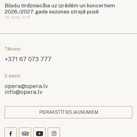
Biļešu tirdzniecība uz izrādēm un koncertiem
2026./2027. gada sezonas otrajā pusē
26. jūnijs, 11:08
Tālrunis
+371 67 073 777
E-pasts
opera@opera.lv
info@opera.lv
PIERAKSTĪTIES JAUNUMIEM