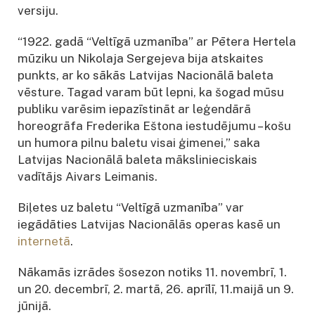
versiju.
“1922. gadā “Veltīgā uzmanība” ar Pētera Hertela
mūziku un Nikolaja Sergejeva bija atskaites
punkts, ar ko sākās Latvijas Nacionālā baleta
vēsture. Tagad varam būt lepni, ka šogad mūsu
publiku varēsim iepazīstināt ar leģendārā
horeogrāfa Frederika Eštona iestudējumu – košu
un humora pilnu baletu visai ģimenei,” saka
Latvijas Nacionālā baleta mākslinieciskais
vadītājs Aivars Leimanis.
Biļetes uz baletu “Veltīgā uzmanība” var
iegādāties Latvijas Nacionālās operas kasē un
internetā
.
Nākamās izrādes šosezon notiks 11. novembrī, 1.
un 20. decembrī, 2. martā, 26. aprīlī, 11.maijā un 9.
jūnijā.