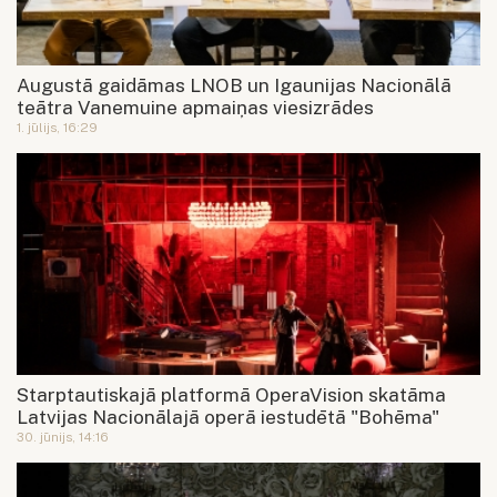
Augustā gaidāmas LNOB un Igaunijas Nacionālā
teātra Vanemuine apmaiņas viesizrādes
1. jūlijs, 16:29
Starptautiskajā platformā OperaVision skatāma
Latvijas Nacionālajā operā iestudētā "Bohēma"
30. jūnijs, 14:16