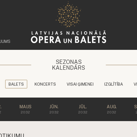
ĒJUMS
SEZONAS
KALENDĀRS
BALETS
KONCERTS
VISAI ĢIMENEI
IZGLĪTĪBA
V
.
MAIJS
JŪN.
JŪL.
AUG.
S
2
2032
2032
2032
2032
OTIKUMU.