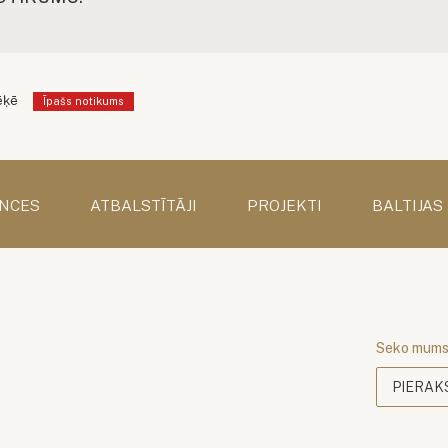
ēķē
Īpašs notikums
NCES
ATBALSTĪTĀJI
PROJEKTI
BALTIJAS
Seko mum
PIERAK