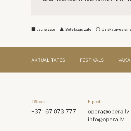
Jaunā zāle
Beletāžas zāle
Uz skatuves sm
AKTUALITĀTES
FESTIVĀLS
VAKA
Tālrunis
E-pasts
+371 67 073 777
opera@opera.lv
info@opera.lv