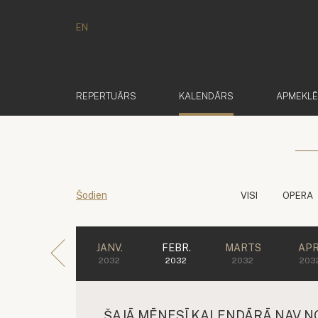
EN
(AKTĪVS)
REPERTUĀRS
KALENDĀRS
APMEKL
Šodien
VISI
OPERA
JANV.
FEBR.
MARTS
APR
2032
2032
2032
203
ŠAJĀ MĒNESĪ KALENDĀRĀ NAV N