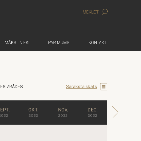
MEKLĒT
MĀKSLINIEKI
PAR MUMS
KONTAKTI
Saraksta skats
IESIZRĀDES
EPT.
OKT.
NOV.
DEC.
2032
2032
2032
2032