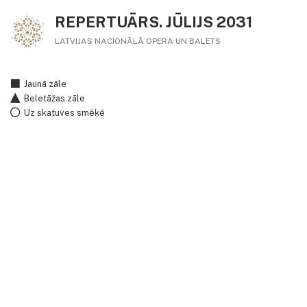
REPERTUĀRS. JŪLIJS 2031
LATVIJAS NACIONĀLĀ OPERA UN BALETS
Jaunā zāle
Beletāžas zāle
Uz skatuves smēķē