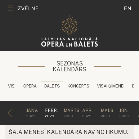
IZVĒLNE
EN
SEZONAS
KALENDĀRS
VISI
OPERA
BALETS
KONCERTS
VISAI ĢIMENEI
IZG
JANV.
FEBR.
MARTS
APR.
MAIJS
JŪN.
2029
2029
2029
2029
2029
2029
ŠAJĀ MĒNESĪ KALENDĀRĀ NAV NOTIKUMU.