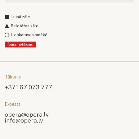
Jaunā zāle
Beletāžas zāle
Uz skatuves smēķē
Īpašs notikums
Tālrunis
+371 67 073 777
E-pasts
opera@opera.lv
info@opera.lv