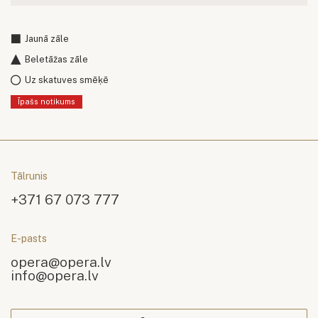
Jaunā zāle
Beletāžas zāle
Uz skatuves smēķē
Īpašs notikums
Tālrunis
+371 67 073 777
E-pasts
opera@opera.lv
info@opera.lv