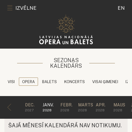
IZVĒLNE
EN
SEZONAS
KALENDĀRS
VISI
OPERA
BALETS
KONCERTS
VISAI ĢIMENEI
IZG
DEC.
JANV.
FEBR.
MARTS
APR.
MAIJS
2027
2028
2028
2028
2028
2028
ŠAJĀ MĒNESĪ KALENDĀRĀ NAV NOTIKUMU.