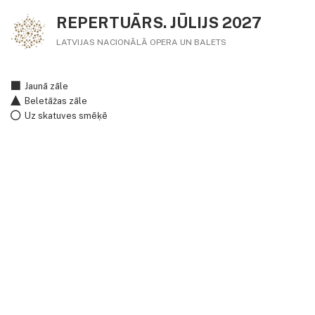
REPERTUĀRS. JŪLIJS 2027
LATVIJAS NACIONĀLĀ OPERA UN BALETS
Jaunā zāle
Beletāžas zāle
Uz skatuves smēķē