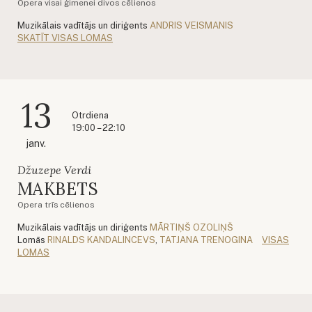
Opera visai ģimenei divos cēlienos
Muzikālais vadītājs un diriģents
ANDRIS VEISMANIS
SKATĪT VISAS LOMAS
13
Otrdiena
19:00 – 22:10
janv.
Džuzepe Verdi
MAKBETS
Opera trīs cēlienos
Muzikālais vadītājs un diriģents
MĀRTIŅŠ OZOLIŅŠ
Lomās
RINALDS KANDALINCEVS
,
TATJANA TRENOGINA
VISAS
LOMAS