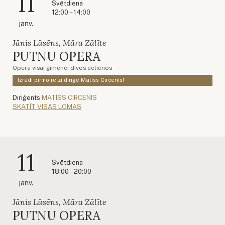
11
Svētdiena
12:00 – 14:00
janv.
Jānis Lūsēns, Māra Zālīte
PUTNU OPERA
Opera visai ģimenei divos cēlienos
Izrādi pirmo reizi diriģē Matīss Circenis!
Diriģents
MATĪSS CIRCENIS
SKATĪT VISAS LOMAS
11
Svētdiena
18:00 – 20:00
janv.
Jānis Lūsēns, Māra Zālīte
PUTNU OPERA