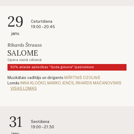
29
Ceturtdiena
19:00 – 20:45
janv.
Rihards Štrauss
SALOME
Opera vienā cēlienā
50% atlaide apliecības "Goda ģimene" īpašniekiem
Muzikālais vadītājs un diriģents
MĀRTIŅŠ OZOLIŅŠ
Lomās
INNA KLOČKO
,
MARKO JENČS
,
RIHARDS MAČANOVSKIS
VISAS LOMAS
31
Sestdiena
19:00 – 21:30
janv.