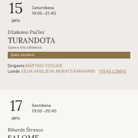
15
Ceturtdiena
19:00 – 21:45
janv.
Džakomo Pučīni
TURANDOTA
Opera trīs cēlienos
Īpašs sastāvs!
Diriģents
MĀRTIŅŠ OZOLIŅŠ
Lomās
JŪLIJA VASIĻJEVA
,
MURATS KARAHANS
VISAS LOMAS
17
Sestdiena
19:00 – 20:45
janv.
Rihards Štrauss