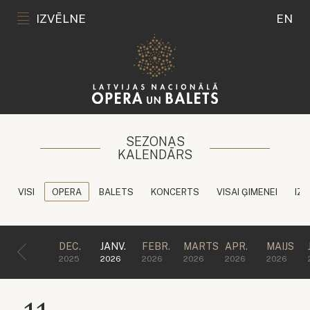
IZVĒLNE
EN
SEZONAS
KALENDĀRS
VISI
OPERA
BALETS
KONCERTS
VISAI ĢIMENEI
IZG
DEC.
JANV.
FEBR.
MARTS
APR.
MAIJS
2025
2026
2026
2026
2026
2026