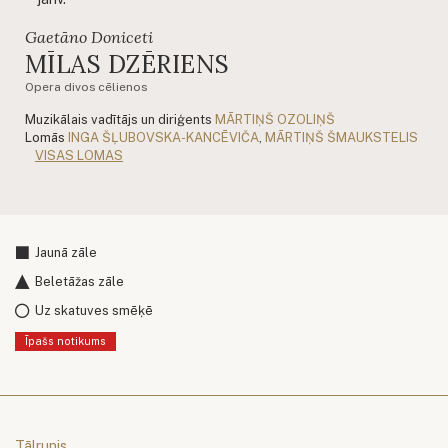
Gaetāno Doniceti
MĪLAS DZĒRIENS
Opera divos cēlienos
Muzikālais vadītājs un diriģents
MĀRTIŅŠ OZOLIŅŠ
Lomās
INGA ŠĻUBOVSKA-KANCĒVIČA
,
MĀRTIŅŠ ŠMAUKSTELIS
VISAS LOMAS
Jaunā zāle
Beletāžas zāle
Uz skatuves smēķē
Īpašs notikums
Tālrunis