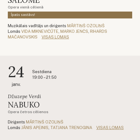
SALOME
Opera vienā cēlienā
Īpašs sastāvs!
Muzikālais vadītājs un diriģents
MĀRTIŅŠ OZOLIŅŠ
Lomās
VIDA MIKNEVIČŪTE
,
MARKO JENČS
,
RIHARDS
MAČANOVSKIS
VISAS LOMAS
24
Sestdiena
19:00 – 21:50
janv.
Džuzepe Verdi
NABUKO
Opera četros cēlienos
Diriģents
MĀRTIŅŠ OZOLIŅŠ
Lomās
JĀNIS APEINIS
,
TATJANA TRENOGINA
VISAS LOMAS