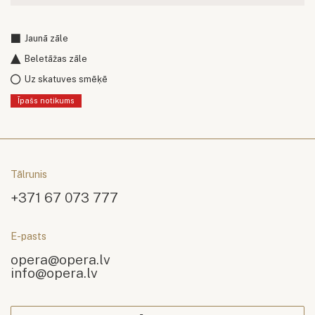
Jaunā zāle
Beletāžas zāle
Uz skatuves smēķē
Īpašs notikums
Tālrunis
+371 67 073 777
E-pasts
opera@opera.lv
info@opera.lv