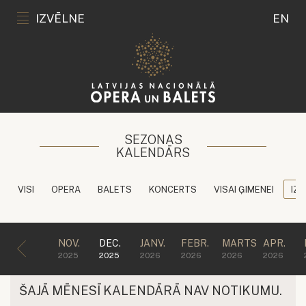
IZVĒLNE
EN
SEZONAS
KALENDĀRS
VISI
OPERA
BALETS
KONCERTS
VISAI ĢIMENEI
IZG
NOV.
DEC.
JANV.
FEBR.
MARTS
APR.
2025
2025
2026
2026
2026
2026
ŠAJĀ MĒNESĪ KALENDĀRĀ NAV NOTIKUMU.