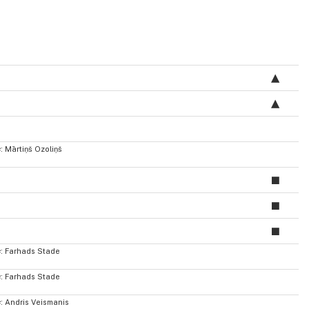
s
: Mārtiņš Ozoliņš
s
: Farhads Stade
s
: Farhads Stade
s
: Andris Veismanis