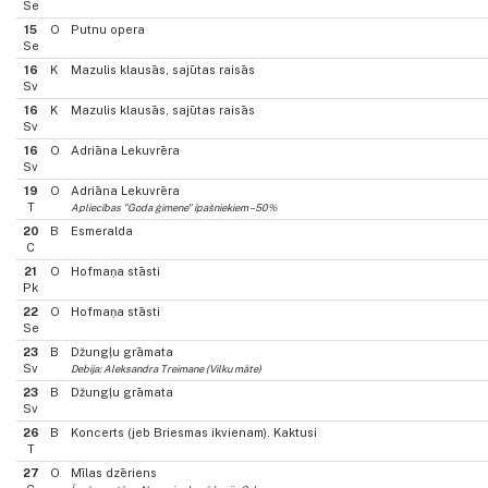
Se
15
O
Putnu opera
Se
16
K
Mazulis klausās, sajūtas raisās
Sv
16
K
Mazulis klausās, sajūtas raisās
Sv
16
O
Adriāna Lekuvrēra
Sv
19
O
Adriāna Lekuvrēra
T
Apliecības "Goda ģimene" īpašniekiem –50%
20
B
Esmeralda
C
21
O
Hofmaņa stāsti
Pk
22
O
Hofmaņa stāsti
Se
23
B
Džungļu grāmata
Sv
Debija: Aleksandra Treimane (Vilku māte)
23
B
Džungļu grāmata
Sv
26
B
Koncerts (jeb Briesmas ikvienam). Kaktusi
T
27
O
Mīlas dzēriens