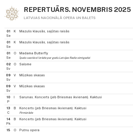
REPERTUĀRS. NOVEMBRIS 2025
LATVIJAS NACIONĀLĀ OPERA UN BALETS
01
K
Mazulis klausās, sajūtas raisās
Se
01
K
Mazulis klausās, sajūtas raisās
Se
01
O
Madama Butterfly
Se
Īpašs sastāvs! Izrāde par godu Latvijas Radio simtgadei
02
O
Salome
Sv
09
V
Mūzikas skaņas
Sv
09
V
Mūzikas skaņas
Sv
10
I
Sarunas. Koncerts (jeb Briesmas ikvienam). Kaktusi
P
13
B
Koncerts (jeb Briesmas ikvienam). Kaktusi
C
Pirmizrāde
14
B
Koncerts (jeb Briesmas ikvienam). Kaktusi
Pk
15
O
Putnu opera