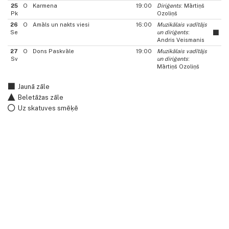
25
O
Karmena
19:00
Diriģents
: Mārtiņš
Pk
Ozoliņš
26
O
Amāls un nakts viesi
16:00
Muzikālais vadītājs
Se
un diriģents
:
Andris Veismanis
27
O
Dons Paskvāle
19:00
Muzikālais vadītājs
Sv
un diriģents
:
Mārtiņš Ozoliņš
Jaunā zāle
Beletāžas zāle
Uz skatuves smēķē