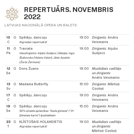
REPERTUĀRS. NOVEMBRIS
2022
LATVIJAS NACIONĀLĀ OPERA UN BALETS
10
O
Spēlēju, dancoju
19:00
Diriģents
: Andris
C
Veismanis
Atgriežas repertuārā!
11
O
Traviata
19:00
Diriģents
: Aijubs
Pk
Gulijevs
Viesdiriģents: Aijubs Gulijevs | Debijas: Inga
Šļubovska (Violeta Valerī), Jānis Apeinis
(Žoržs Žermons)
12
O
Dons Žuans
19:00
Muzikālais vadītājs
Se
un diriģents
:
Andris Veismanis
13
O
Madama Butterfly
15:00
Diriģents
: Mārtiņš
Sv
Ozoliņš
17
O
Spēlēju, dancoju
19:00
Diriģents
: Andris
C
Veismanis
19
O
Spēlēju, dancoju
15:00
Diriģents
: Andris
Se
Veismanis
50% atlaide apliecības "Goda ģimene" (“3+
Ģimenes karte”) īpašniekiem
23
O
KLĪSTOŠAIS HOLANDIETIS
19:00
Muzikālais vadītājs
T
un diriģents
:
Atgriežas repertuārā!
Mārtiņš Ozoliņš