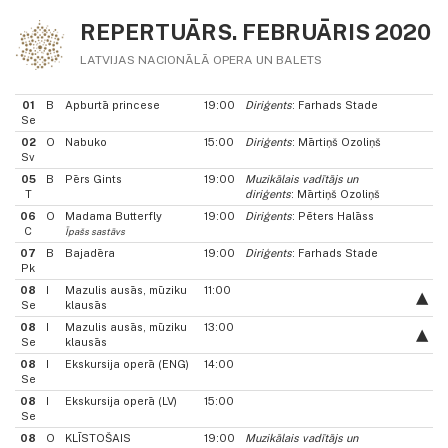
REPERTUĀRS. FEBRUĀRIS 2020
LATVIJAS NACIONĀLĀ OPERA UN BALETS
01
B
Apburtā princese
19:00
Diriģents
: Farhads Stade
Se
02
O
Nabuko
15:00
Diriģents
: Mārtiņš Ozoliņš
Sv
05
B
Pērs Gints
19:00
Muzikālais vadītājs un
T
diriģents
: Mārtiņš Ozoliņš
06
O
Madama Butterfly
19:00
Diriģents
: Pēters Halāss
C
Īpašs sastāvs
07
B
Bajadēra
19:00
Diriģents
: Farhads Stade
Pk
08
I
Mazulis ausās, mūziku
11:00
Se
klausās
08
I
Mazulis ausās, mūziku
13:00
Se
klausās
08
I
Ekskursija operā (ENG)
14:00
Se
08
I
Ekskursija operā (LV)
15:00
Se
08
O
KLĪSTOŠAIS
19:00
Muzikālais vadītājs un