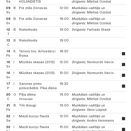
Se
HOLANDIETIS
diriģents
: Mārtiņš Ozoliņš
09
B
Pie zilās Donavas
12:00
Muzikālais vadītājs un
Sv
diriģents
: Mārtiņš Ozoliņš
09
B
Pie zilās Donavas
18:00
Muzikālais vadītājs un
Sv
diriģents
: Mārtiņš Ozoliņš
12
B
Riekstkodis
19:00
Diriģents
: Farhads Stade
T
13
B
Riekstkodis
19:00
C
14
K
Tenoru trio. Arrivederci
18:30
Pk
Roma
16
I
Mūzikas skaņas (2012)
12:00
Diriģents
: Normunds Vaicis
Sv
16
I
Mūzikas skaņas (2012)
15:00
Diriģents
: Normunds Vaicis
Sv
17
I
Sarunas pirms
18:30
P
pirmizrādēm. Pīķa dāma
20
O
Pīķa dāma
19:00
Muzikālais vadītājs un
C
diriģents
: Mārtiņš Ozoliņš
Pirmizrāde
21
B
Trīs draugi
19:00
Muzikālais vadītājs un
Pk
diriģents
: Jānis Liepiņš
22
I
Mazā burvju flauta
12:00
Muzikālais vadītājs un
Se
diriģents
: Andris Veismanis
22
I
Mazā burvju flauta
15:00
Muzikālais vadītājs un